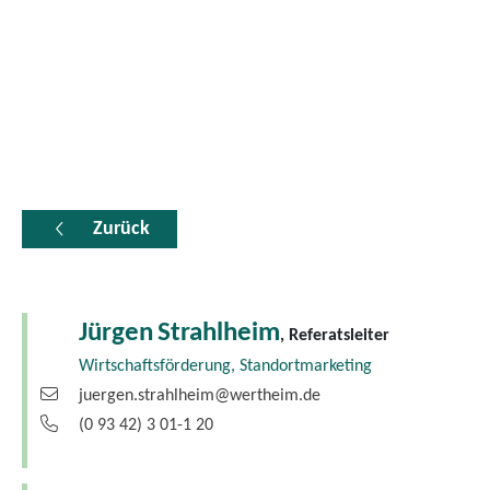
Zurück
Jürgen
Strahlheim
, Referatsleiter
Wirtschaftsförderung, Standortmarketing
juergen.strahlheim@wertheim.de
(0
93
42) 3
01-1
20