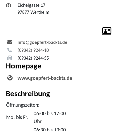
Eichelgasse 17
97877
Wertheim
info@goepfert-backts.de
(0
93
42) 92
44-10
(0
93
42) 92
44-55
Homepage
www.goepfert-backts.de
Beschreibung
Öffnungszeiten:
06:00 bis 17:00
Mo. bis Fr.
Uhr
06:30 bis 13:00