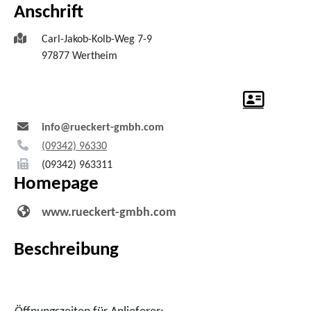
Anschrift
Carl-Jakob-Kolb-Weg 7-9
97877
Wertheim
info@rueckert-gmbh.com
(0
93
42) 9
63
30
(0
93
42) 96
33
11
Homepage
www.rueckert-gmbh.com
Beschreibung