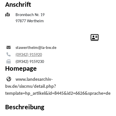
Anschrift
Bronnbach Nr. 19
97877
Wertheim
stawertheim@la-bw.de
(0
93
42) 91
59
20
(0
93
42) 9
15
92
30
Homepage
www.landesarchiv-
bw.de/sixcms/detail.php?
template=hp_artikel&id=8445&id2=6626&sprache=de
Beschreibung