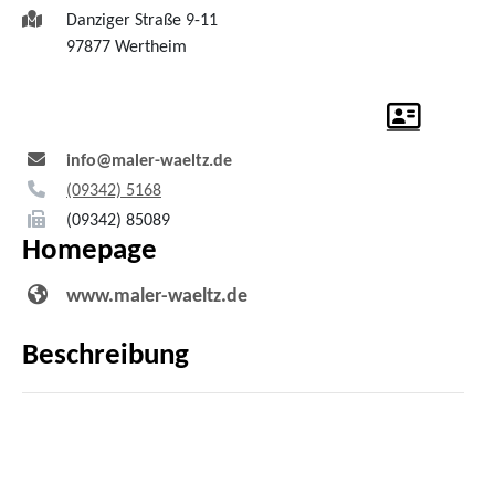
Danziger Straße 9-11
97877
Wertheim
info@maler-waeltz.de
(0
93
42) 51
68
(0
93
42) 8
50
89
Homepage
www.maler-waeltz.de
Beschreibung