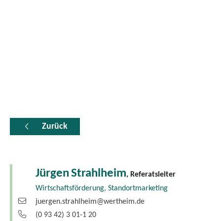
Zurück
Jürgen
Strahlheim
, Referatsleiter
Wirtschaftsförderung, Standortmarketing
juergen.strahlheim@wertheim.de
(0
93
42) 3
01-1
20