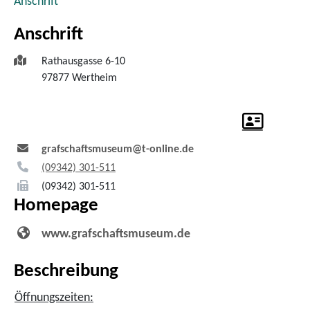
Anschrift
Anschrift
Rathausgasse 6-10
97877
Wertheim
grafschaftsmuseum@t-online.de
(0
93
42) 3
01-5
11
(0
93
42) 3
01-5
11
Homepage
www.grafschaftsmuseum.de
Beschreibung
Öffnungszeiten: