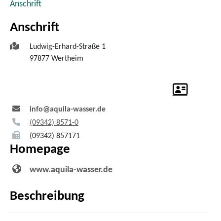
Anschrift
Anschrift
Ludwig-Erhard-Straße 1
97877
Wertheim
info@aquila-wasser.de
(0
93
42) 85
71-0
(0
93
42) 85
71
71
Homepage
www.aquila-wasser.de
Beschreibung