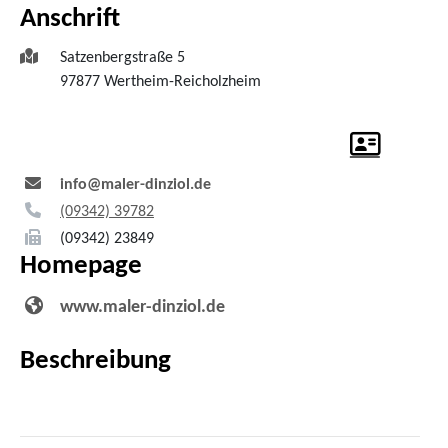
Anschrift
Satzenbergstraße 5
97877
Wertheim-Reicholzheim
info@maler-dinziol.de
(0
93
42) 3
97
82
(0
93
42) 2
38
49
Homepage
www.maler-dinziol.de
Beschreibung