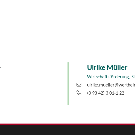
Ulrike
Müller
r
Wirtschaftsförderung, S
ulrike.mueller@werthe
(0
93
42) 3
01-1
22