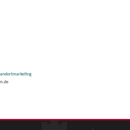
tandortmarketing
im.de