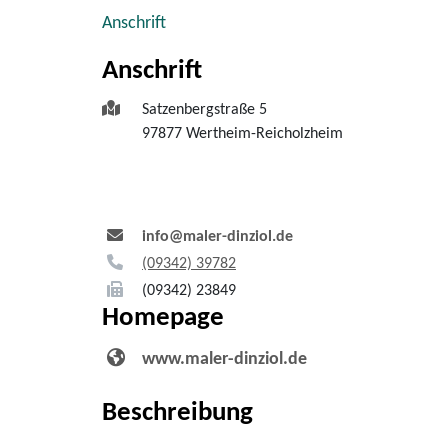
Anschrift
Anschrift
Satzenbergstraße 5
97877
Wertheim-Reicholzheim
info@maler-dinziol.de
(0
93
42) 3
97
82
(0
93
42) 2
38
49
Homepage
www.maler-dinziol.de
Beschreibung