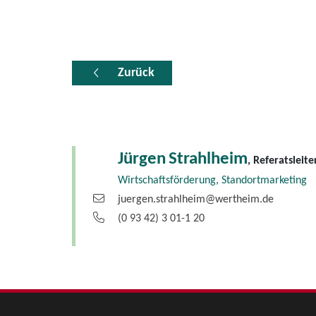
Zurück
Jürgen
Strahlheim
, Referatsleite
Wirtschaftsförderung, Standortmarketing
juergen.strahlheim@wertheim.de
(0
93
42) 3
01-1
20