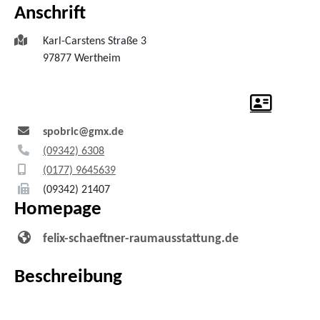
Anschrift
Karl-Carstens Straße 3
97877
Wertheim
spobric@gmx.de
(0
93
42) 63
08
(01
77) 9
64
56
39
(0
93
42) 2
14
07
Homepage
felix-schaeftner-raumausstattung.de
Beschreibung