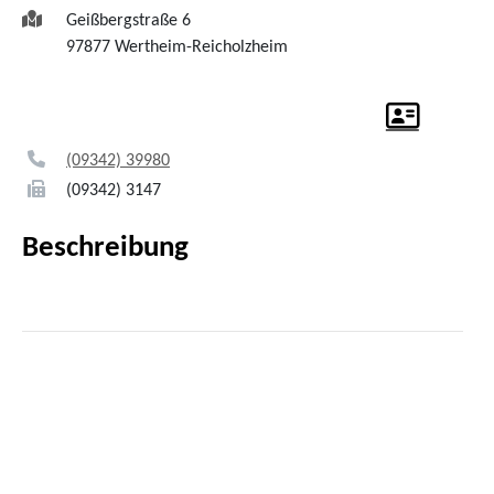
Geißbergstraße 6
97877
Wertheim-Reicholzheim
(0
93
42) 3
99
80
(0
93
42) 31
47
Beschreibung