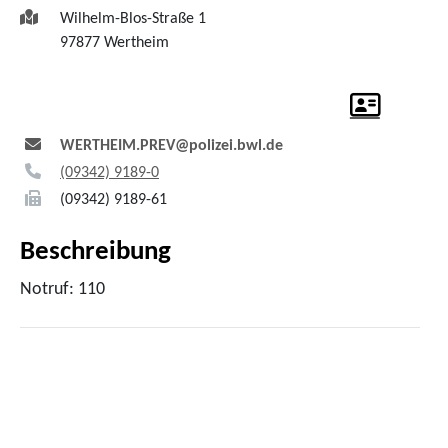
Wilhelm-Blos-Straße 1
97877
Wertheim
WERTHEIM.PREV@polizei.bwl.de
(0
93
42) 91
89-0
(0
93
42) 91
89-61
Beschreibung
Notruf: 110