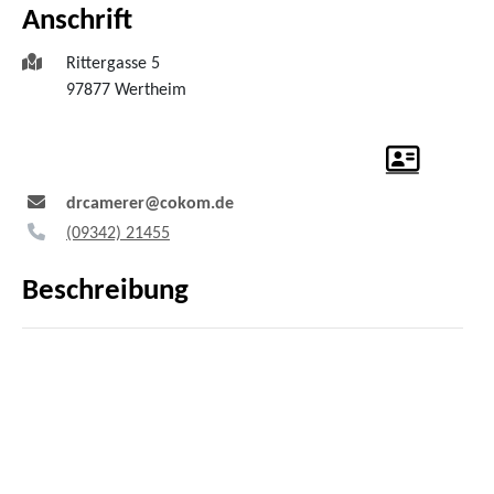
Anschrift
Rittergasse 5
97877
Wertheim
drcamerer@cokom.de
(0
93
42) 2
14
55
Beschreibung