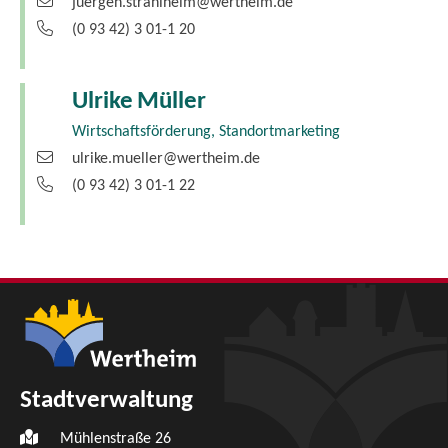
juergen.strahlheim@wertheim.de
(0
93
42) 3
01-1
20
Ulrike
Müller
Wirtschaftsförderung, Standortmarketing
ulrike.mueller@wertheim.de
(0
93
42) 3
01-1
22
Stadtverwaltung
Mühlenstraße 26