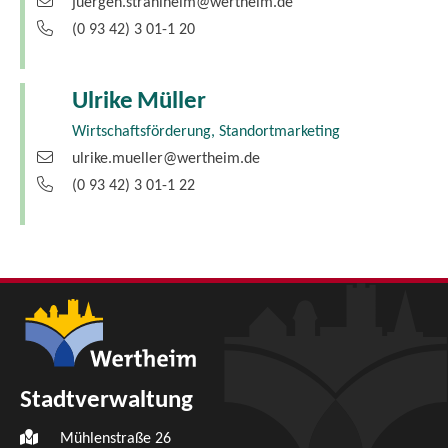
juergen.strahlheim@wertheim.de
(0
93
42) 3
01-1
20
Ulrike
Müller
Wirtschaftsförderung, Standortmarketing
ulrike.mueller@wertheim.de
(0
93
42) 3
01-1
22
Stadtverwaltung
Mühlenstraße 26