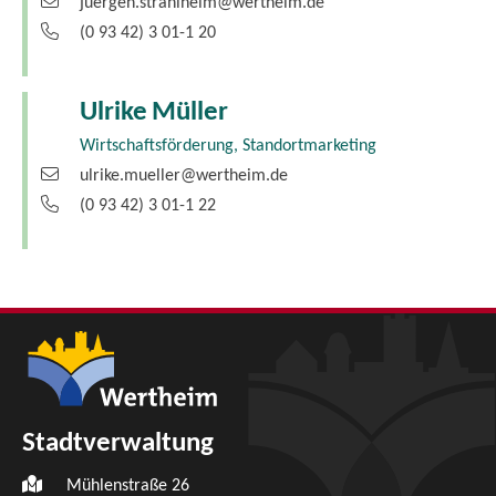
juergen.strahlheim@wertheim.de
(0
93
42) 3
01-1
20
Ulrike
Müller
Wirtschaftsförderung, Standortmarketing
ulrike.mueller@wertheim.de
(0
93
42) 3
01-1
22
Stadtverwaltung
Mühlenstraße 26