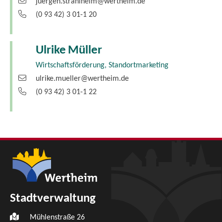
juergen.strahlheim@wertheim.de
(0
93
42) 3
01-1
20
Ulrike
Müller
Wirtschaftsförderung, Standortmarketing
ulrike.mueller@wertheim.de
(0
93
42) 3
01-1
22
Stadtverwaltung
Mühlenstraße 26