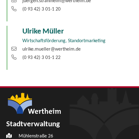
juergen.strahlheim@wertheim.de
(0
93
42) 3
01-1
20
Ulrike
Müller
Wirtschaftsförderung, Standortmarketing
ulrike.mueller@wertheim.de
(0
93
42) 3
01-1
22
Stadtverwaltung
Mühlenstraße 26