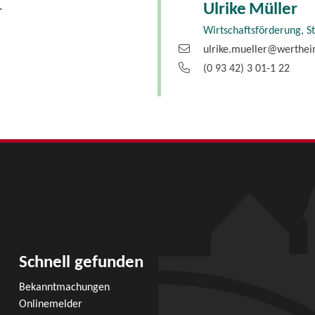
Ulrike
Müller
r
Wirtschaftsförderung, S
ulrike.mueller@werthe
(0
93
42) 3
01-1
22
Schnell gefunden
Bekanntmachungen
Onlinemelder