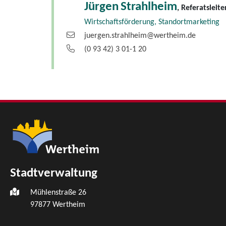
Jürgen
Strahlheim
, Referatsleite
Wirtschaftsförderung, Standortmarketing
juergen.strahlheim@wertheim.de
(0
93
42) 3
01-1
20
Stadtverwaltung
Mühlenstraße 26
97877
Wertheim