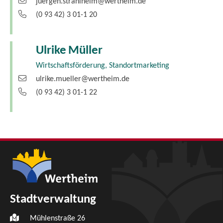
juergen.strahlheim@wertheim.de
(0
93
42) 3
01-1
20
Ulrike
Müller
Wirtschaftsförderung, Standortmarketing
ulrike.mueller@wertheim.de
(0
93
42) 3
01-1
22
Stadtverwaltung
Mühlenstraße 26