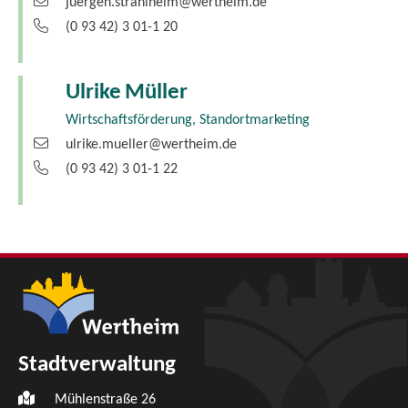
juergen.strahlheim@wertheim.de
(0
93
42) 3
01-1
20
Ulrike
Müller
Wirtschaftsförderung, Standortmarketing
ulrike.mueller@wertheim.de
(0
93
42) 3
01-1
22
Stadtverwaltung
Mühlenstraße 26