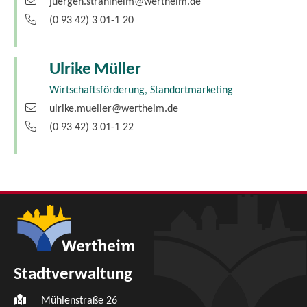
juergen.strahlheim@wertheim.de
(0
93
42) 3
01-1
20
Ulrike
Müller
Wirtschaftsförderung, Standortmarketing
ulrike.mueller@wertheim.de
(0
93
42) 3
01-1
22
Stadtverwaltung
Mühlenstraße 26