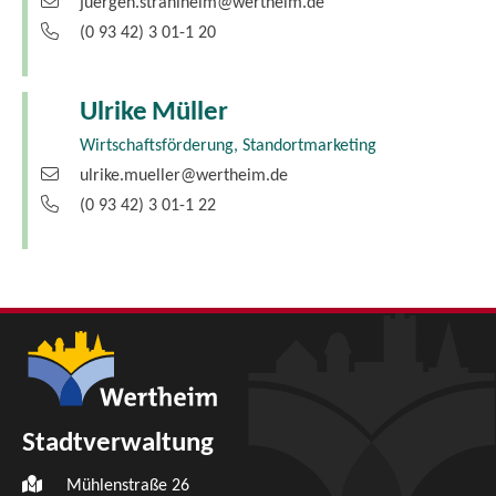
juergen.strahlheim@wertheim.de
(0
93
42) 3
01-1
20
Ulrike
Müller
Wirtschaftsförderung, Standortmarketing
ulrike.mueller@wertheim.de
(0
93
42) 3
01-1
22
Stadtverwaltung
Mühlenstraße 26