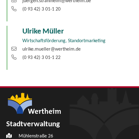
juergen.strahlheim@wertheim.de
(0
93
42) 3
01-1
20
Ulrike
Müller
Wirtschaftsförderung, Standortmarketing
ulrike.mueller@wertheim.de
(0
93
42) 3
01-1
22
Stadtverwaltung
Mühlenstraße 26