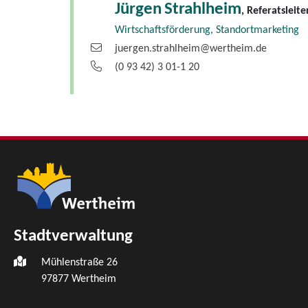
Jürgen
Strahlheim
, Referatsleite
Wirtschaftsförderung, Standortmarketing
juergen.strahlheim@wertheim.de
(0
93
42) 3
01-1
20
Stadtverwaltung
Mühlenstraße 26
97877
Wertheim