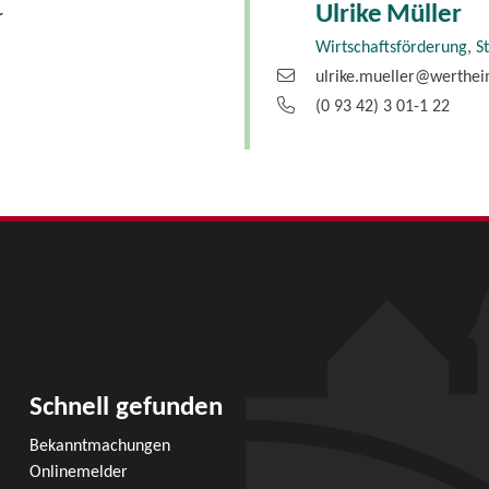
Ulrike
Müller
r
Wirtschaftsförderung, S
ulrike.mueller@werthe
(0
93
42) 3
01-1
22
Schnell gefunden
Bekanntmachungen
Onlinemelder