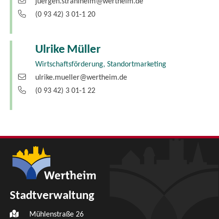
juergen.strahlheim@wertheim.de
(0
93
42) 3
01-1
20
Ulrike
Müller
Wirtschaftsförderung, Standortmarketing
ulrike.mueller@wertheim.de
(0
93
42) 3
01-1
22
Stadtverwaltung
Mühlenstraße 26