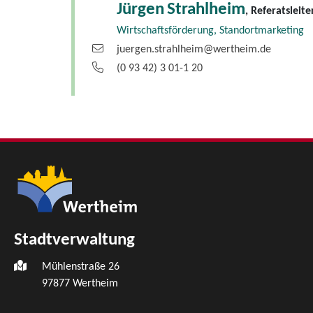
Jürgen
Strahlheim
, Referatsleite
Wirtschaftsförderung, Standortmarketing
juergen.strahlheim@wertheim.de
(0
93
42) 3
01-1
20
Stadtverwaltung
Mühlenstraße 26
97877
Wertheim