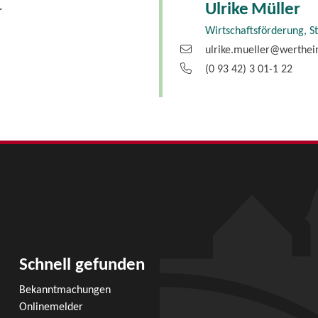
Ulrike
Müller
r
Wirtschaftsförderung, S
ulrike.mueller@werthe
(0
93
42) 3
01-1
22
Schnell gefunden
Bekanntmachungen
Onlinemelder