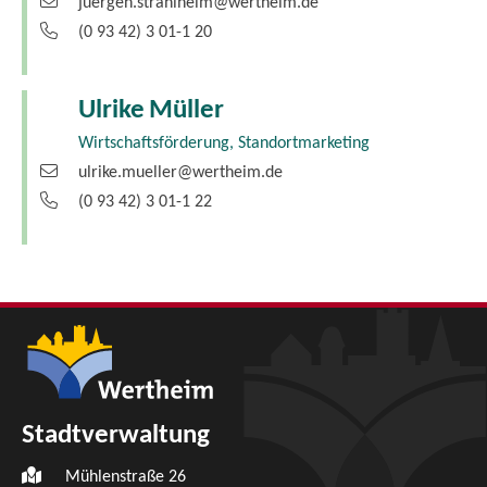
juergen.strahlheim@wertheim.de
(0
93
42) 3
01-1
20
Ulrike
Müller
Wirtschaftsförderung, Standortmarketing
ulrike.mueller@wertheim.de
(0
93
42) 3
01-1
22
Stadtverwaltung
Mühlenstraße 26