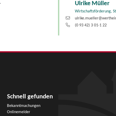
Ulrike
Müller
r
Wirtschaftsförderung, S
ulrike.mueller@werthe
(0
93
42) 3
01-1
22
Schnell gefunden
Bekanntmachungen
Onlinemelder