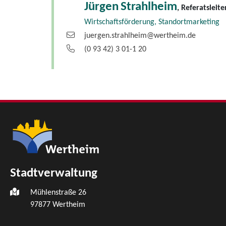
Jürgen
Strahlheim
, Referatsleite
Wirtschaftsförderung, Standortmarketing
juergen.strahlheim@wertheim.de
(0
93
42) 3
01-1
20
Stadtverwaltung
Mühlenstraße 26
97877
Wertheim