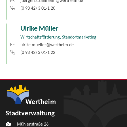
juergen.strahlheim@wertheim.de
(0
93
42) 3
01-1
20
Ulrike
Müller
Wirtschaftsförderung, Standortmarketing
ulrike.mueller@wertheim.de
(0
93
42) 3
01-1
22
Stadtverwaltung
Mühlenstraße 26