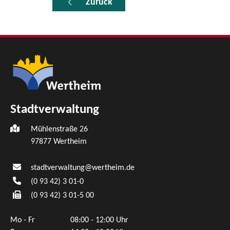
Zurück
Stadtverwaltung
Mühlenstraße 26
97877
Wertheim
stadtverwaltung@wertheim.de
(0
93
42) 3
01-0
(0
93
42) 3
01-5
00
Mo - Fr
08:00 - 12:00 Uhr